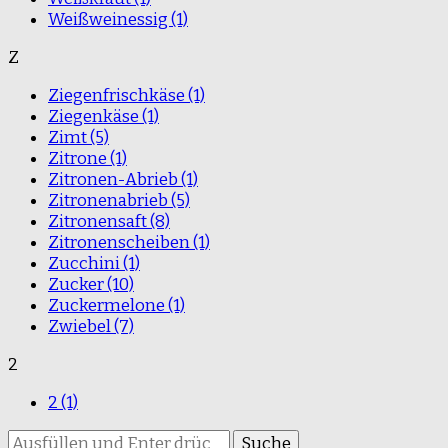
Weißweinessig
(1)
Z
Ziegenfrischkäse
(1)
Ziegenkäse
(1)
Zimt
(5)
Zitrone
(1)
Zitronen-Abrieb
(1)
Zitronenabrieb
(5)
Zitronensaft
(8)
Zitronenscheiben
(1)
Zucchini
(1)
Zucker
(10)
Zuckermelone
(1)
Zwiebel
(7)
2
2
(1)
Suchst