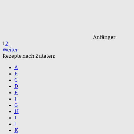
Anfänger
1
2
Weiter
Rezepte nach Zutaten:
A
B
C
D
E
F
G
H
I
J
K