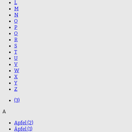
L
M
N
O
P
Q
R
S
T
U
V
W
X
Y
Z
(3)
A
Apfel
(2)
Äpfel
(1)