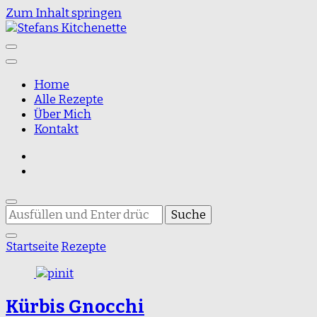
Zum Inhalt springen
Food Blog
Stefans Kitchenette
Home
Alle Rezepte
Über Mich
Kontakt
Suchst
du
nach
Startseite
Rezepte
etwas?
Kürbis Gnocchi