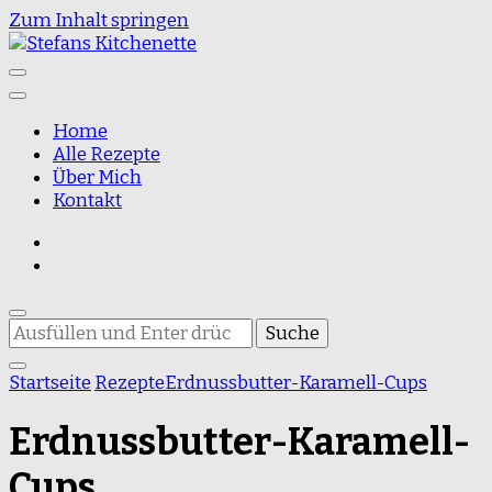
Zum Inhalt springen
Food Blog
Stefans Kitchenette
Home
Alle Rezepte
Über Mich
Kontakt
Suchst
du
nach
Startseite
Rezepte
Erdnussbutter-Karamell-Cups
etwas?
Erdnussbutter-Karamell-
Cups