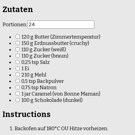
Zutaten
Portionen
120
g
Butter
(Zimmertemperatur)
150
g
Erdnussbutter
(cruchy)
110
g
Zucker
(weiß)
110
g
Zucker
(braun)
0,25
tsp
Salz
1
Ei
210
g
Mehl
0,5
tsp
Backpulver
0,75
tsp
Natron
1
jar
Caramel
(von Bonne Maman)
100
g
Schokolade
(dunkel)
Instructions
Backofen auf 180°C OU Hitze vorheizen.