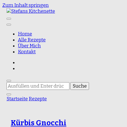
Zum Inhalt springen
Food Blog
Stefans Kitchenette
Home
Alle Rezepte
Über Mich
Kontakt
Suchst
du
nach
Startseite
Rezepte
etwas?
Kürbis Gnocchi