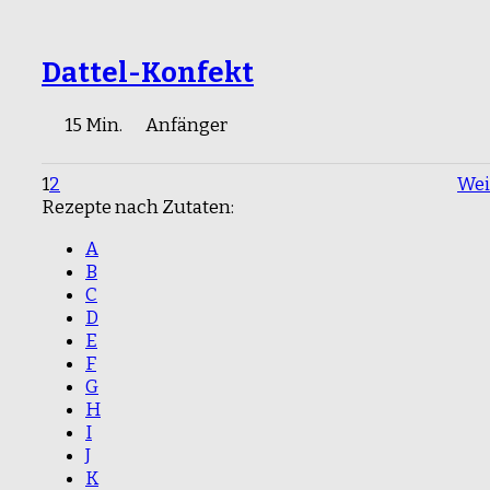
Dattel-Konfekt
15 Min.
Anfänger
1
2
Wei
Rezepte nach Zutaten:
A
B
C
D
E
F
G
H
I
J
K