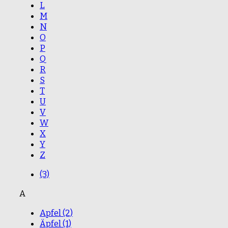
L
M
N
O
P
Q
R
S
T
U
V
W
X
Y
Z
(3)
A
Apfel
(2)
Äpfel
(1)