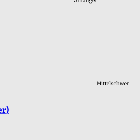
Anfänger
.
Mittelschwer
er)