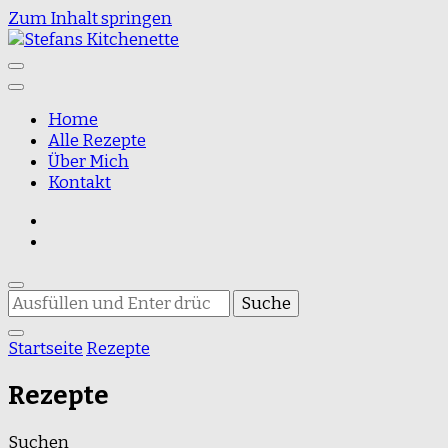
Zum Inhalt springen
Food Blog
Stefans Kitchenette
Home
Alle Rezepte
Über Mich
Kontakt
Suchst
du
nach
Startseite
Rezepte
etwas?
Rezepte
Suchen